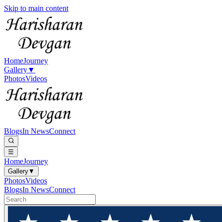
Skip to main content
Home
Journey
Gallery
▼
Photos
Videos
Blogs
In News
Connect
☰
Home
Journey
Gallery
▼
Photos
Videos
Blogs
In News
Connect